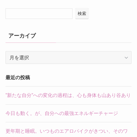
検索
アーカイブ
ア
ー
カ
イ
最近の投稿
ブ
”新たな自分”への変化の過程は、心も身体も山あり谷あり
今日も動く。が、自分への最強エネルギーチャージ
更年期と睡眠。いつものエアロバイクがきつい、そのワ