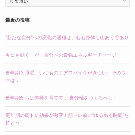
ー
カ
イ
最近の投稿
ブ
”新たな自分”への変化の過程は、心も身体も山あり谷あり
今日も動く。が、自分への最強エネルギーチャージ
更年期と睡眠。いつものエアロバイクがきつい、そのワ
ケは…
更年期からは体幹を育てて 、自分軸をつくるべし！
更年期の筋トレ効果が激変！筋トレ前に“ゆるめる時間”を
持とう