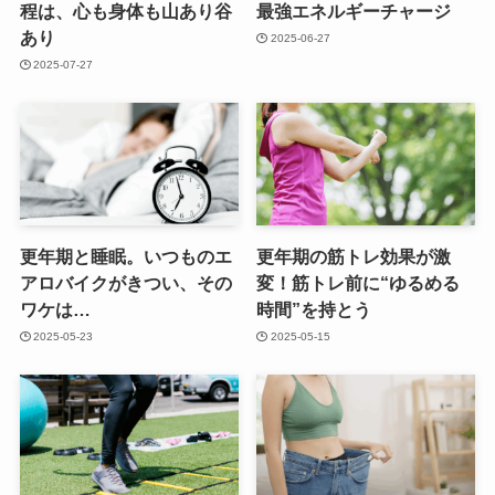
程は、心も身体も山あり谷
最強エネルギーチャージ
あり
2025-06-27
2025-07-27
更年期と睡眠。いつものエ
更年期の筋トレ効果が激
アロバイクがきつい、その
変！筋トレ前に“ゆるめる
ワケは…
時間”を持とう
2025-05-23
2025-05-15