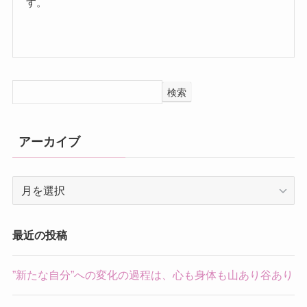
す。
検索
アーカイブ
ア
ー
カ
イ
最近の投稿
ブ
”新たな自分”への変化の過程は、心も身体も山あり谷あり